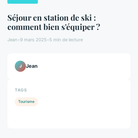
Séjour en station de ski :
comment bien s'équiper ?
Jean
•
9 mars 2025
•
5 min de lecture
Jean
J
TAGS
Tourisme