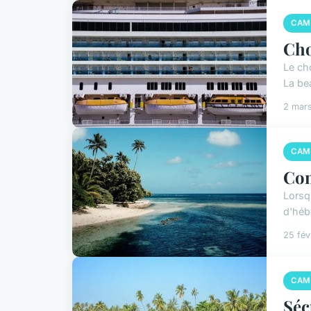
CAM
Cho
Le ch
La bea
2 mar
CAM
Com
Lorsq
d'héb
25 fév
CAM
Séc