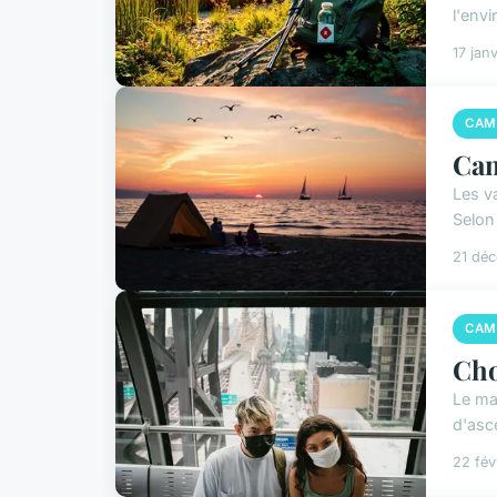
l'env
17 jan
CAM
Cam
Les va
Selon 
21 dé
CAM
Cho
Le ma
d'asce
22 fév