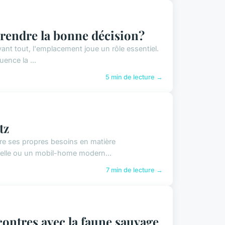
rendre la bonne décision?
nt tout, l'emplacement joue un rôle essentiel.
uence la ...
5 min de lecture →
tz
re ses propres besoins en matière
nelle ou un mobil-home modern...
7 min de lecture →
contres avec la faune sauvage