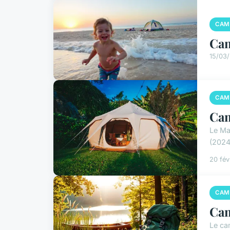
CAM
Cam
15/03
CAM
Cam
Le Ma
(2024)
20 fév
CAM
Cam
Le ca