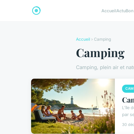
Accueil
Actu
Bon
Accueil
› Camping
Camping
Camping, plein air et nat
CAM
Cam
L'île 
par s
30 dé