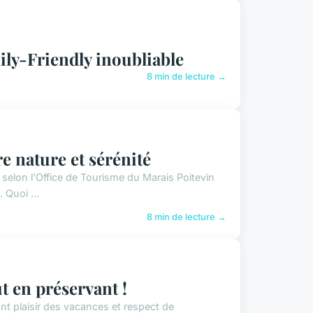
ly-Friendly inoubliable
8 min de lecture →
e nature et sérénité
 selon l'Office de Tourisme du Marais Poitevin
 Quoi ...
8 min de lecture →
t en préservant !
t plaisir des vacances et respect de