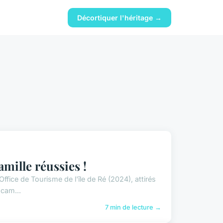
Décortiquer l'héritage →
amille réussies !
Office de Tourisme de l'île de Ré (2024), attirés
 cam...
7 min de lecture →