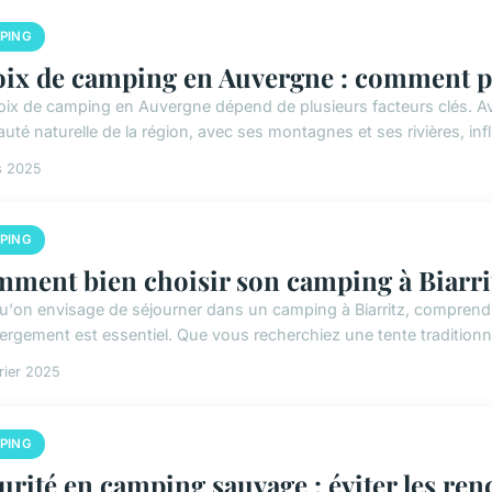
PING
ix de camping en Auvergne : comment p
oix de camping en Auvergne dépend de plusieurs facteurs clés. Ava
uté naturelle de la région, avec ses montagnes et ses rivières, infl
s 2025
PING
ment bien choisir son camping à Biarri
u'on envisage de séjourner dans un camping à Biarritz, comprend
ergement est essentiel. Que vous recherchiez une tente tradition
rier 2025
PING
urité en camping sauvage : éviter les ren