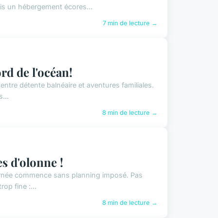
is un hébergement écores...
7 min de lecture →
rd de l'océan!
entre détente balnéaire et aventures familiales.
...
8 min de lecture →
s d'olonne !
a journée commence sans planning imposé. Pas
op fine :...
8 min de lecture →