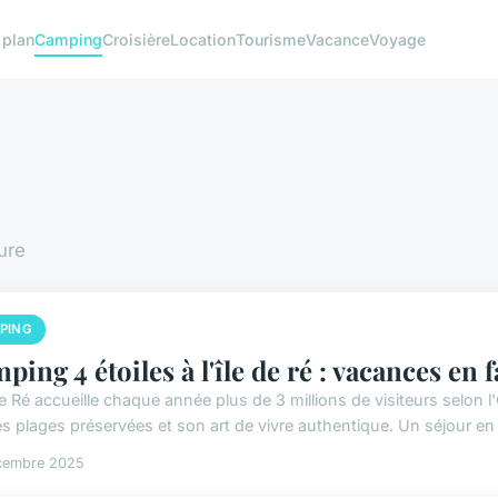
 plan
Camping
Croisière
Location
Tourisme
Vacance
Voyage
ure
PING
ping 4 étoiles à l'île de ré : vacances en f
de Ré accueille chaque année plus de 3 millions de visiteurs selon l'
es plages préservées et son art de vivre authentique. Un séjour en
cembre 2025