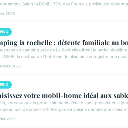
ironnement. Selon l'ADEME, 73% des Français privilégient désorma
vier 2026
PING
ping la rochelle : détente familiale au bo
cances en camping près de La Rochelle offrent le parfait équilibre 
l'INSEE, le secteur de l'hôtellerie de plein air a enregistré une croiss
cembre 2025
PING
isissez votre mobil-home idéal aux sable
tin, vous ouvrez la porte, l'air marin s'invite sans prévenir et l
nseur, pas de couloir d'hôtel, pas de voisins derrière une cloison tr
rier 2026