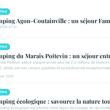
PING
ping Agon-Coutainville : un séjour Fami
/2026 07:41
PING
ping du Marais Poitevin : un séjour entr
rais Poitevin séduit chaque année plus de 2,5 millions de visiteurs
, attirés par ses canaux paisibles et sa biodiversité exceptionnelle.
rier 2026
PING
ping écologique : savourez la nature tou
mping écologique transforme notre façon de voyager en réconcilian