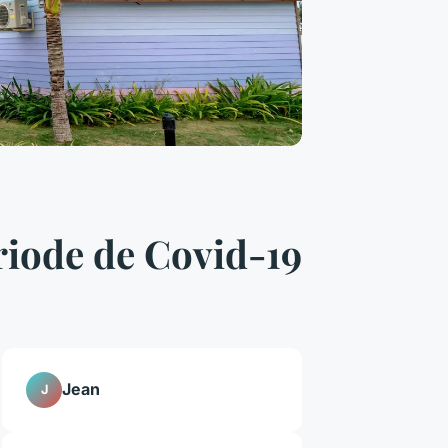
ériode de Covid-19
Jean
J