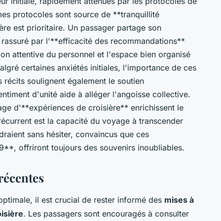
 initiale, rapidement atténués par les protocoles de
s protocoles sont source de **tranquillité
ière est prioritaire. Un passager partage son
, rassuré par l'**efficacité des recommandations**
tion attentive du personnel et l'espace bien organisé
algré certaines anxiétés initiales, l'importance de ces
récits soulignent également le soutien
ntiment d'unité aide à alléger l'angoisse collective.
tage d'**expériences de croisière** enrichissent le
écurrent est la capacité du voyage à transcender
ndraient sans hésiter, convaincus que ces
**, offriront toujours des souvenirs inoubliables.
récentes
ptimale, il est crucial de rester informé des
mises à
isière
. Les passagers sont encouragés à consulter