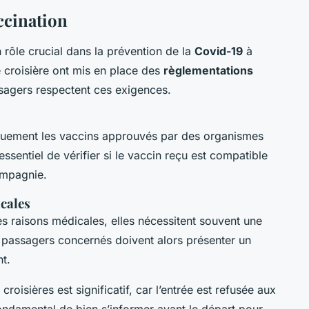
ccination
 rôle crucial dans la prévention de la
Covid-19
à
 croisière ont mis en place des
règlementations
sagers respectent ces exigences.
iquement les vaccins approuvés par des organismes
essentiel de vérifier si le vaccin reçu est compatible
ompagnie.
cales
es raisons médicales, elles nécessitent souvent une
s passagers concernés doivent alors présenter un
t.
roisières est significatif, car l’entrée est refusée aux
ondamental de bien s’informer avant le départ pour