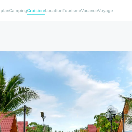
 plan
Camping
Croisière
Location
Tourisme
Vacance
Voyage