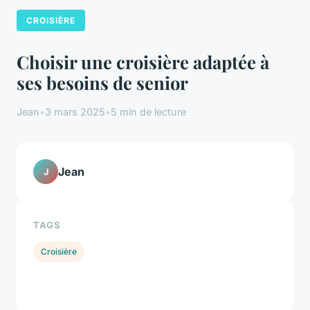
CROISIÈRE
Choisir une croisière adaptée à
ses besoins de senior
Jean
•
3 mars 2025
•
5 min de lecture
Jean
J
TAGS
Croisière