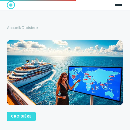
Accueil
›
Croisière
CROISIÈRE