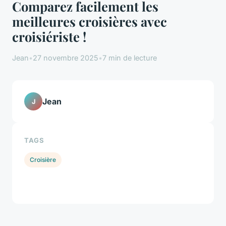
Comparez facilement les
meilleures croisières avec
croisiériste !
Jean
•
27 novembre 2025
•
7 min de lecture
Jean
J
TAGS
Croisière