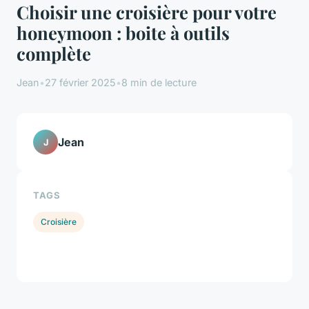
Choisir une croisière pour votre
honeymoon : boite à outils
complète
Jean
•
27 février 2025
•
8 min de lecture
Jean
J
TAGS
Croisière